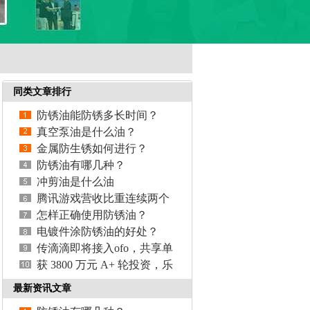
同类文章排行
防锈油能防锈多长时间？
真空泵油是什么油？
金属防生锈如何进行？
防锈油有哪几种？
冲剪油是什么油
腾讯游戏营收比重连续两个
季度下降，支付、云计算等
怎样正确使用防锈油？
业务营收涨3
电镀件涂防锈油的好处？
传滴滴即将接入ofo，共享单
车大战格局或生变
获 3800 万元 A+ 轮投资，乐
摇摇科技利用抓娃娃机做线
最新资讯文章