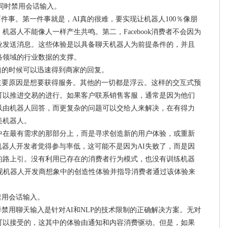
序，同时禁用会话输入。
知道两件事。第一件事就是，AI真的很难，要实现让机器人100％像朋
器人不能像人一样产生共鸣。第二，Facebook消费者不会因为
业发送消息。这些体验是以具备聊天机器人为前提条件的，并且
络领域的行业数据的支撑。
有问题的时候可以迅速得到商家的回复。
息的主要原因是想要获得服务。其他的一切都是浮云。这样的交互式预
可以推进交易的进行。如果客户联系销售客服，通常是因为他们
以由机器人回答，而更复杂的问题可以交给人来解决，在有得力
美机器人。
中在最有需求的那部分上，而是寻求创造新的用户体验，或重新
如果机器人开发者觉得参与率低，这可能不是因为AI失败了，而是因
的路上引。没有利用已存在的消费者行为模式，也没有训练机器
现机器人开发商想象中的创造性体验并指导消费者通过该体验来
全禁用会话输入。
那样禁用聊天输入是针对AI和NLP的技术限制的正确解决方案。无对
可以接受的，这其中的体验由通知和内容消费驱动。但是，如果