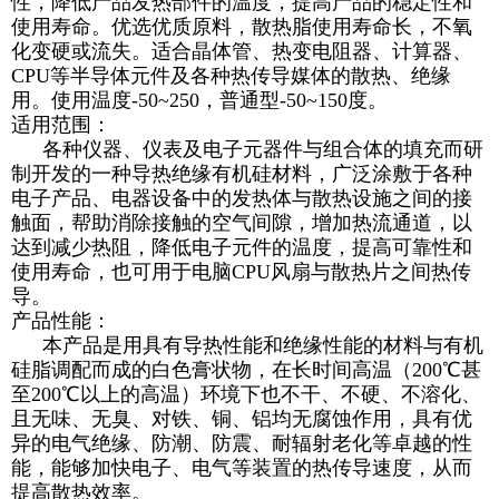
性，降低产品发热部件的温度，提高产品的稳定性和
使用寿命。优选优质原料，散热脂使用寿命长，不氧
化变硬或流失。适合晶体管、热变电阻器、计算器、
CPU等半导体元件及各种热传导媒体的散热、绝缘
用。使用温度-50~250，普通型-50~150度。
适用范围：
各种仪器、仪表及电子元器件与组合体的填充而研
制开发的一种导热绝缘有机硅材料，广泛涂敷于各种
电子产品、电器设备中的发热体与散热设施之间的接
触面，帮助消除接触的空气间隙，增加热流通道，以
达到减少热阻，降低电子元件的温度，提高可靠性和
使用寿命，也可用于电脑CPU风扇与散热片之间热传
导。
产品性能：
本产品是用具有导热性能和绝缘性能的材料与有机
硅脂调配而成的白色膏状物，在长时间高温（200℃甚
至200℃以上的高温）环境下也不干、不硬、不溶化、
且无味、无臭、对铁、铜、铝均无腐蚀作用，具有优
异的电气绝缘、防潮、防震、耐辐射老化等卓越的性
能，能够加快电子、电气等装置的热传导速度，从而
提高散热效率。