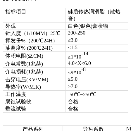
指标项目
硅质传热润滑脂（散热
膏）
外观
白色(银色)膏状物
200-250
针入度（1/10MM）25℃
≤3.0
挥发份%（200℃24H）
≤1.5
油离度% (200℃24H）
-14
体积电阻(Ω.CM)
≥1*10
4.0<X<6.0
介电常数(1兆赫)
-8
介电损耗(1兆赫)
≤
9*10
≥5.0
击穿电压
(KV/MM)
≥7.0
导热率(W/M.K)
工作温度
-50℃~250℃
腐蚀试验收
合格
垂流试验
合格
N
产品系列
导热系数